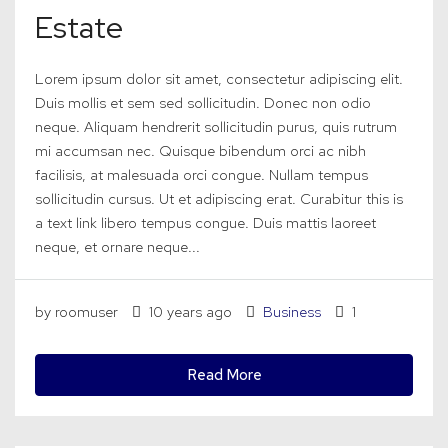
Estate
Lorem ipsum dolor sit amet, consectetur adipiscing elit.
Duis mollis et sem sed sollicitudin. Donec non odio
neque. Aliquam hendrerit sollicitudin purus, quis rutrum
mi accumsan nec. Quisque bibendum orci ac nibh
facilisis, at malesuada orci congue. Nullam tempus
sollicitudin cursus. Ut et adipiscing erat. Curabitur this is
a text link libero tempus congue. Duis mattis laoreet
neque, et ornare neque...
by roomuser
10 years ago
Business
1
Read More