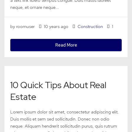
a text link libero tempus congue. Duis mattis laoreet
neque, et ornare neque...
by roomuser
10 years ago
Construction
1
Read More
10 Quick Tips About Real
Estate
Lorem ipsum dolor sit amet, consectetur adipiscing elit.
Duis mollis et sem sed sollicitudin. Donec non odio
neque. Aliquam hendrerit sollicitudin purus, quis rutrum