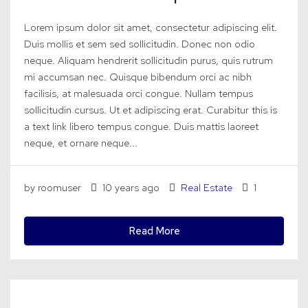
Lorem ipsum dolor sit amet, consectetur adipiscing elit.
Duis mollis et sem sed sollicitudin. Donec non odio
neque. Aliquam hendrerit sollicitudin purus, quis rutrum
mi accumsan nec. Quisque bibendum orci ac nibh
facilisis, at malesuada orci congue. Nullam tempus
sollicitudin cursus. Ut et adipiscing erat. Curabitur this is
a text link libero tempus congue. Duis mattis laoreet
neque, et ornare neque...
by roomuser
10 years ago
Real Estate
1
Read More