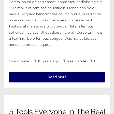
Lorem ipsum dolor sit amet, consectetur adipiscing elit.
Duis mollis et sem sed sollicitudin. Donec non odio
neque. Aliquam hendrerit sollicitudin purus, quis rutrum
mi accumsan nec. Quisque bibendum orci ac nibh
facilisis, at malesuada orci congue. Nullam tempus
sollicitudin cursus. Ut et adipiscing erat. Curabitur this is
a text link libero tempus congue. Duis mattis laoreet
neque, et ornare neque...
by roomuser
10 years ago
Real Estate
1
Read More
5 Tools Everyone In The Real