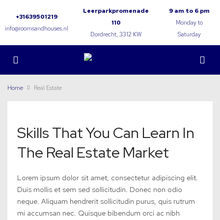
Leerparkpromenade
9 am to 6 pm
+31639501219
110
Monday to
info@roomsandhouses.nl
Dordrecht, 3312 KW
Saturday
Home
Real Estate
Skills That You Can Learn In
The Real Estate Market
Lorem ipsum dolor sit amet, consectetur adipiscing elit.
Duis mollis et sem sed sollicitudin. Donec non odio
neque. Aliquam hendrerit sollicitudin purus, quis rutrum
mi accumsan nec. Quisque bibendum orci ac nibh